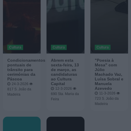
Cultura
Cultura
Cultura
Condicionamentos
Abrem esta
"Poesia à
pontuais de
sexta-feira, 13
Mesa" com
trânsito para
de março, as
Júlio
cerimónias da
candidaturas
Machado Vaz,
Páscoa
ao Cultura
Luísa Sobral e
Capital
Manuela
24-3-2026
Azevedo
12-3-2026
817
S. João da
11-3-2026
690
Sta. Maria da
Madeira
723
S. João da
Feira
Madeira