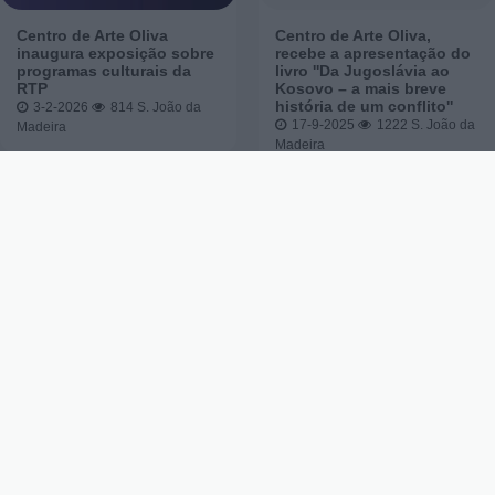
Centro de Arte Oliva
Centro de Arte Oliva,
inaugura exposição sobre
recebe a apresentação do
programas culturais da
livro ''Da Jugoslávia ao
RTP
Kosovo – a mais breve
história de um conflito''
3-2-2026
814
S. João da
17-9-2025
1222
S. João da
Madeira
Madeira
PESQUISAR
Procurar
por:
AROUCA
OLIVEIRA DE AZEMÉIS
OVAR
REGIÃO
S. JOÃO DA MADEIRA
STA. MARIA DA FEIRA