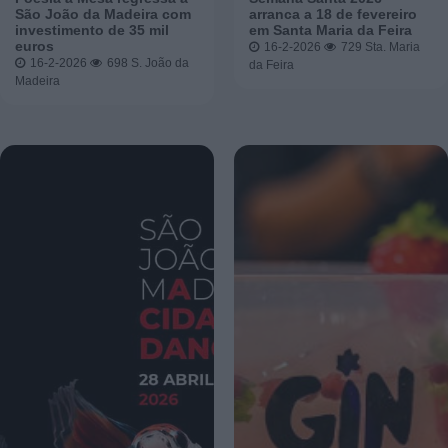
São João da Madeira com
arranca a 18 de fevereiro
investimento de 35 mil
em Santa Maria da Feira
euros
16-2-2026
729
Sta. Maria
16-2-2026
698
S. João da
da Feira
Madeira