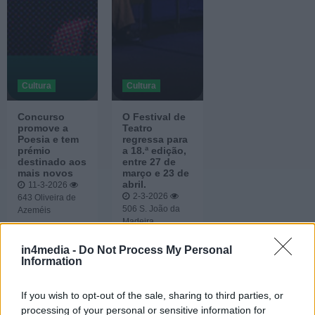
Cultura
Cultura
Concurso
O Festival de
promove a
Teatro
Poesia e tem
regressa para
prémio
a 18.ª edição,
destinado aos
entre 27 de
mais novos
março e 23 de
abril.
11-3-2026
2-3-2026
643
Oliveira de
506
S. João da
Azeméis
Madeira
in4media -
Do Not Process My Personal
Information
If you wish to opt-out of the sale, sharing to third parties, or
processing of your personal or sensitive information for