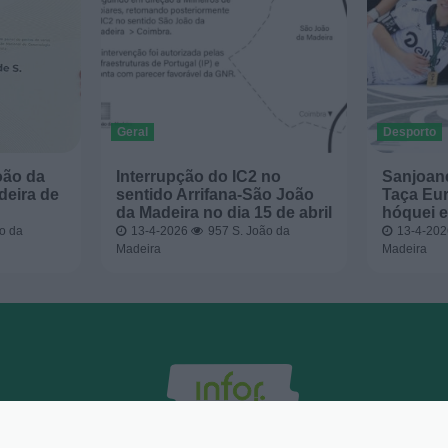
Geral
Desporto
oão da
Interrupção do IC2 no
Sanjoan
deira de
sentido Arrifana-São João
Taça Eur
da Madeira no dia 15 de abril
hóquei e
o da
13-4-2026
957
S. João da
13-4-20
Madeira
Madeira