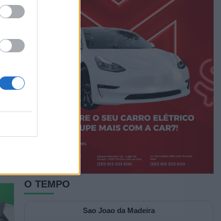
pio
u
o
ra a
O TEMPO
Sao Joao da Madeira