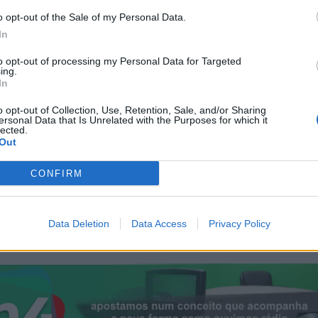
nte do programa Pequenos Cientistas Sanjoanenses, o Municí
o opt-out of the Sale of my Personal Data.
as as turmas do 3.º ano de escolaridade. Esta iniciativa conto
In
ão de Física da Universidade de Aveiro (FISUA).
to opt-out of processing my Personal Data for Targeted
ing.
colares, onde esta matéria é abordada, visando promover o
In
ular na área da Astronomia, facilitando a interdisciplinaridade d
o opt-out of Collection, Use, Retention, Sale, and/or Sharing
ersonal Data that Is Unrelated with the Purposes for which it
lected.
Out
te na sala de aula de cada turma, contribuindo, deste modo, pa
rientações curriculares do programa de Estudo do Meio do 3º de
CONFIRM
Data Deletion
Data Access
Privacy Policy