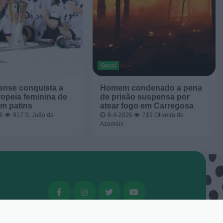
Geral
ense conquista a
Homem condenado a pena
opeia feminina de
de prisão suspensa por
m patins
atear fogo em Carregosa
26
917
S. João da
8-4-2026
719
Oliveira de
Azeméis