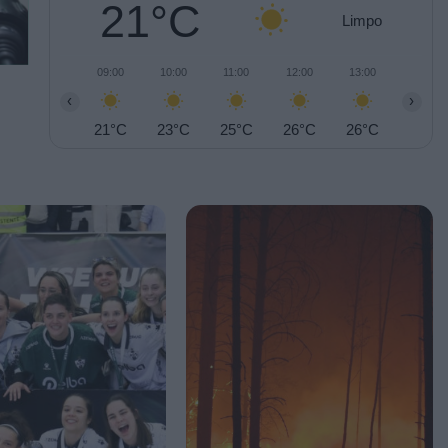
21°C
Limpo
09:00
10:00
11:00
12:00
13:00
14:00
‹
›
21°C
23°C
25°C
26°C
26°C
26°C