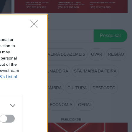
PESQUISAR
Procurar
por:
sonal or
ection to
ou may
AROUCA
OLIVEIRA DE AZEMÉIS
OVAR
REGIÃO
 personal
out of the
 downstream
S. JOÃO DA MADEIRA
STA. MARIA DA FEIRA
B’s List of
VALE DE CAMBRA
CULTURA
DESPORTO
ECONOMIA
GERAL
PUBLICIDADE