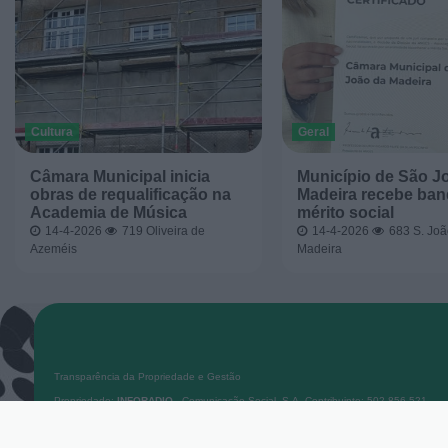
Cultura
Geral
Câmara Municipal inicia
Município de São J
obras de requalificação na
Madeira recebe ban
Academia de Música
mérito social
14-4-2026
719
Oliveira de
14-4-2026
683
S. Joã
Azeméis
Madeira
Transparência da Propriedade e Gestão
Propriedade:
INFORADIO
- Comunicação Social, S.A. Contribuinte: 502 856 521