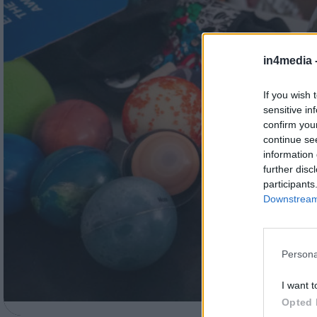
in4media 
If you wish 
sensitive in
confirm you
continue se
information 
further disc
participants
Downstream 
Persona
I want t
Opted 