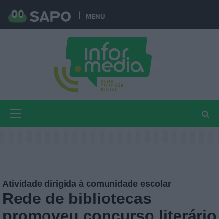
MENU
saltar
M
e
n
u
Atividade dirigida à comunidade escolar
Rede de bibliotecas
promoveu concurso literário