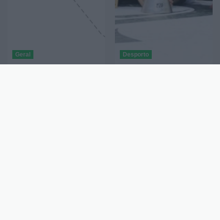
Geral
Desporto
Interrupção do IC2 no
Sanjoanense conquista
sentido Arrifana-São
a Taça Europeia
João da Madeira no dia
feminina de hóquei em
15 de abril
patins
13-4-2026
963
S. João
13-4-2026
926
S. João
da Madeira
da Madeira