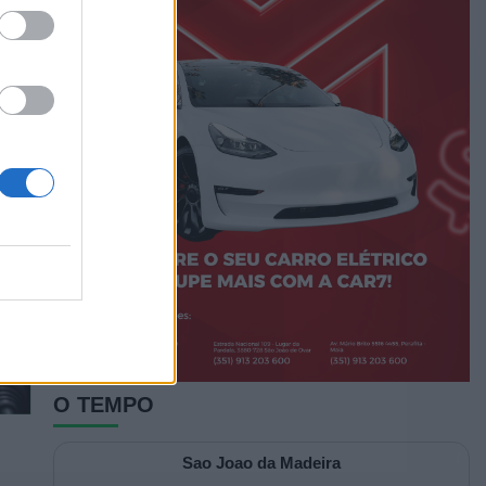
da.
O TEMPO
Sao Joao da Madeira