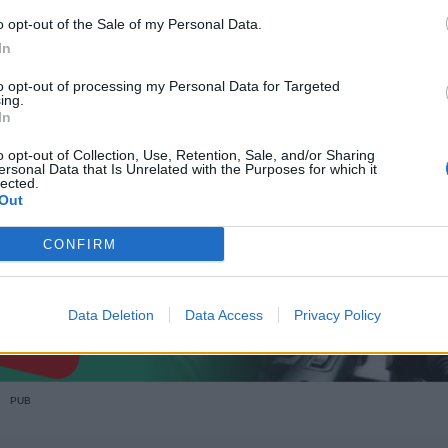
o opt-out of the Sale of my Personal Data.
In
to opt-out of processing my Personal Data for Targeted
is veículos dos Bombeiros Voluntários de Ovar, INEM, PSP e
ing.
In
o opt-out of Collection, Use, Retention, Sale, and/or Sharing
 uma hora e meia, estando agora a decorrer de forma condiciona
ersonal Data that Is Unrelated with the Purposes for which it
lected.
Out
CONFIRM
Data Deletion
Data Access
Privacy Policy
PUB