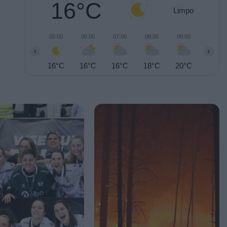
16°C
Limpo
05:00
06:00
07:00
08:00
09:00
10:00
‹
›
16°C
16°C
16°C
18°C
20°C
22°C