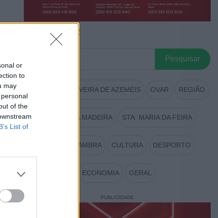
PESQUISAR
Procurar
por:
sonal or
ection to
ou may
AROUCA
OLIVEIRA DE AZEMÉIS
OVAR
REGIÃO
 personal
out of the
 downstream
S. JOÃO DA MADEIRA
STA. MARIA DA FEIRA
B’s List of
VALE DE CAMBRA
CULTURA
DESPORTO
ECONOMIA
GERAL
PUBLICIDADE