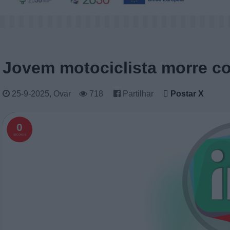
Jovem motociclista morre c
25-9-2025, Ovar
718
Partilhar
Postar X