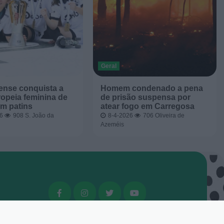
Geral
ense conquista a
Homem condenado a pena
opeia feminina de
de prisão suspensa por
m patins
atear fogo em Carregosa
26
908
S. João da
8-4-2026
706
Oliveira de
Azeméis