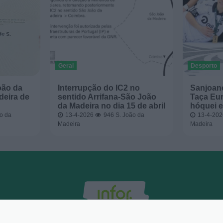
Geral
Desporto
oão da
Interrupção do IC2 no
Sanjoan
deira de
sentido Arrifana-São João
Taça Eur
da Madeira no dia 15 de abril
hóquei e
o da
13-4-2026
946
S. João da
13-4-20
Madeira
Madeira