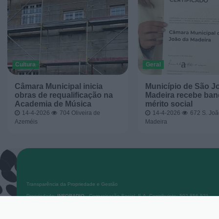
Cultura
Geral
Câmara Municipal inicia
Município de São J
obras de requalificação na
Madeira recebe ban
Academia de Música
mérito social
14-4-2026
704
Oliveira de
14-4-2026
672
S. Joã
Azeméis
Madeira
Transparência da Propriedade e Gestão
Propriedade:
INFORADIO
- Comunicação Social, S.A. Contribuinte: 502 856 521