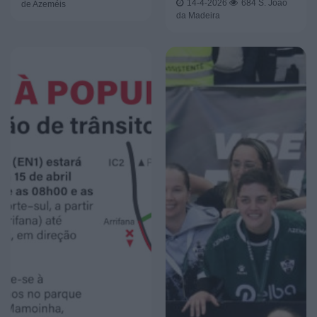
14-4-2026
684
S. João
de Azeméis
da Madeira