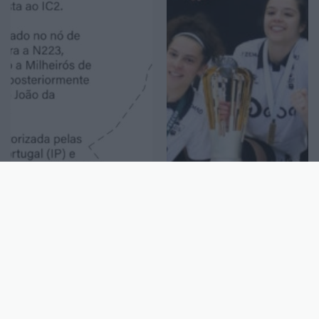
Geral
Desporto
Interrupção do IC2 no
Sanjoanense conquista
sentido Arrifana-São
a Taça Europeia
João da Madeira no dia
feminina de hóquei em