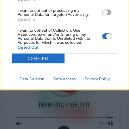
S. JOÃO DA MADEIRA
STA. MARIA DA FEIRA
I want to opt-out of processing my
Personal Data for Targeted Advertising.
Opted In
VALE DE CAMBRA
CULTURA
DESPORTO
ECONOMIA
I want to opt-out of Collection, Use,
Retention, Sale, and/or Sharing of my
GERAL
Personal Data that Is Unrelated with the
Purposes for which it was collected.
Opted Out
PROMO
CONFIRM
Data Deletion
Data Access
Privacy Policy