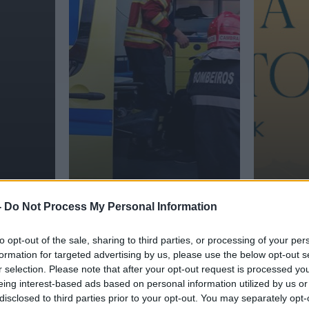
-
Do Not Process My Personal Information
to opt-out of the sale, sharing to third parties, or processing of your per
formation for targeted advertising by us, please use the below opt-out s
Economia
Economia
r selection. Please note that after your opt-out request is processed y
eing interest-based ads based on personal information utilized by us or
leva
Seis pessoas feridas, devido
Semana 
 Mesa"
a inalação de produto
Autócto
disclosed to third parties prior to your opt-out. You may separately opt-