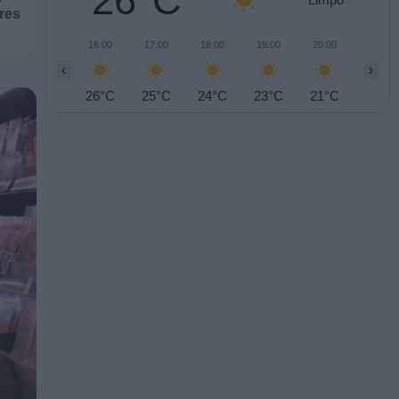
26°C
ares
16:00
17:00
18:00
19:00
20:00
21:00
‹
›
26°C
25°C
24°C
23°C
21°C
20°C