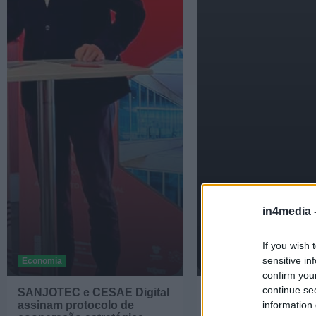
in4media 
If you wish 
sensitive in
Economia
Economia
confirm you
continue se
SANJOTEC e CESAE Digital
S. João da Madeira 
assinam protocolo de
projeto "Indústria à
information 