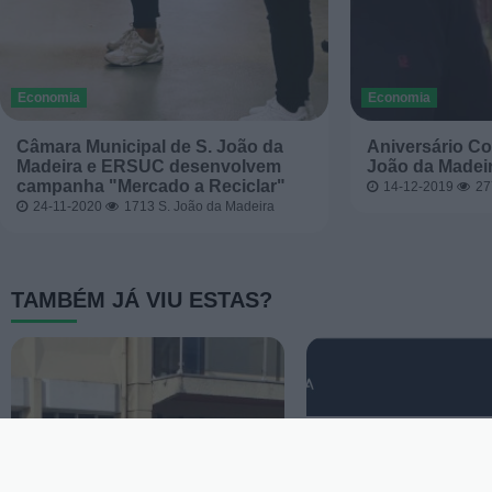
Economia
Economia
Câmara Municipal de S. João da
Aniversário Co
Madeira e ERSUC desenvolvem
João da Madei
campanha "Mercado a Reciclar"
14-12-2019
2
24-11-2020
1713
S. João da Madeira
TAMBÉM JÁ VIU ESTAS?