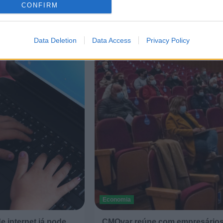
CONFIRM
Data Deletion
Data Access
Privacy Policy
Economia
de internet já pode
CMOvar reúne com empresário