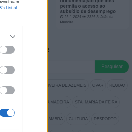
k
documentação que lhes
 downstream
permita o acesso ao
024
1617
Arouca
B’s List of
subsídio de desemprego
25-1-2024
2326
S. João da
Madeira
PESQUISAR
Procurar
por:
AROUCA
OLIVEIRA DE AZEMÉIS
OVAR
REGIÃO
S. JOÃO DA MADEIRA
STA. MARIA DA FEIRA
VALE DE CAMBRA
CULTURA
DESPORTO