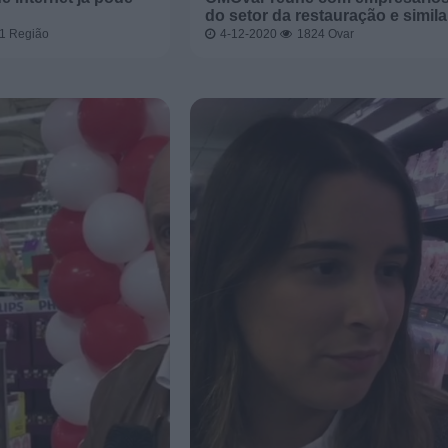
do setor da restauração e simil
01
Região
4-12-2020
1824
Ovar