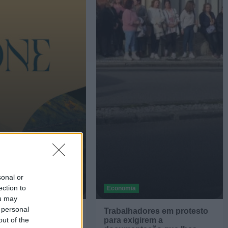
sonal or
ection to
Economia
ou may
 personal
da Floresta
Trabalhadores em protesto
ne do Arouca
para exigirem a
out of the