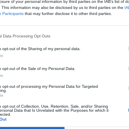
tóxico, em empresa de Vale
Geopar
losure of your personal information by third parties on the IAB’s list of
Ponte de
de Cambra
15-11-2
. This information may also be disclosed by us to third parties on the
IA
5-12-2024
2197
Vale de Cambra
Participants
that may further disclose it to other third parties.
ão da
l Data Processing Opt Outs
o opt-out of the Sharing of my personal data.
In
o opt-out of the Sale of my Personal Data.
In
to opt-out of processing my Personal Data for Targeted
ing.
PUB
In
o opt-out of Collection, Use, Retention, Sale, and/or Sharing
ersonal Data that Is Unrelated with the Purposes for which it
lected.
Out