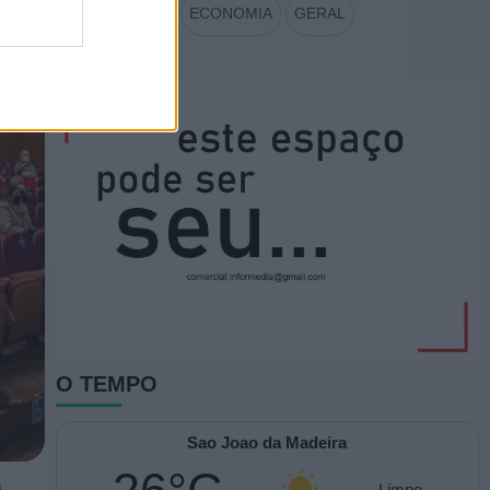
ECONOMIA
GERAL
O TEMPO
Sao Joao da Madeira
s
Limpo